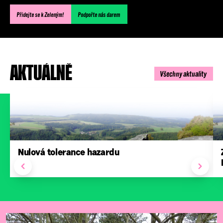
Přidejte se k Zeleným!
Podpořte nás darem
AKTUÁLNĚ
Všechny aktuality
Nulová tolerance hazardu