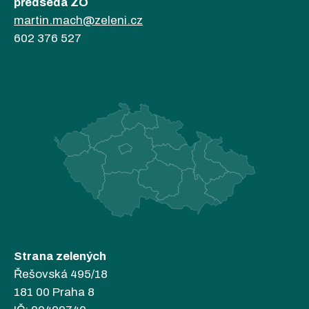
předseda ZO
martin.mach@zeleni.cz
602 376 527
Strana zelených
Řešovská 495/18
181 00 Praha 8