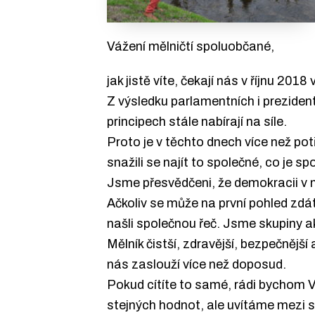
Vážení mělničtí spoluobčané,
jak jistě víte, čekají nás v říjnu 20
Z výsledku parlamentních i preziden
principech stále nabírají na síle.
Proto je v těchto dnech více než potř
snažili se najít to společné, co je spo
Jsme přesvědčeni, že demokracii v naš
Ačkoliv se může na první pohled zdát
našli společnou řeč. Jsme skupiny ak
Mělník čistší, zdravější, bezpečnějš
nás zaslouží více než doposud.
Pokud cítíte to samé, rádi bychom Vá
stejných hodnot, ale uvítáme mezi s