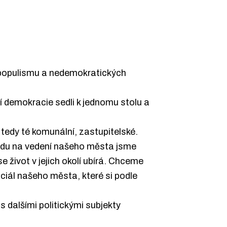
a populismu a nedemokratických
ní demokracie sedli k jednomu stolu a
, tedy té komunální, zastupitelské.
hledu na vedení našeho města jsme
 život v jejich okolí ubírá. Chceme
nciál našeho města, které si podle
s dalšími politickými subjekty