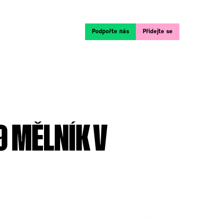
Podpořte nás
Přidejte se
9 MĚLNÍK V