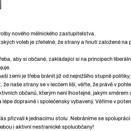
18 volby nového mělnického zastupitelstva.
tských voleb je zřetelné, že strany a hnutí založené n
eba, aby si občané, zakládající si na principech liberál
juje.
í zemi je třeba bránit již od nejnižšího stupně politiky
, že naše strany se v lecčem liší, věřte, že právě v po
tivních občanů, kterým není lhostejné, jakým směrem se
í a lépe dopravně i společensky vybavený. Věříme v pote
s přizvali k jednacímu stolu. Nebráníme se spolupráci 
ebou i aktivní nestranické spoluobčany!