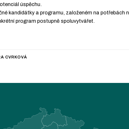
 potenciál úspěchu.
lečné kandidátky a programu, založeném na potřebách n
nkrétní program postupně spoluvytvářet.
RA CVRKOVÁ