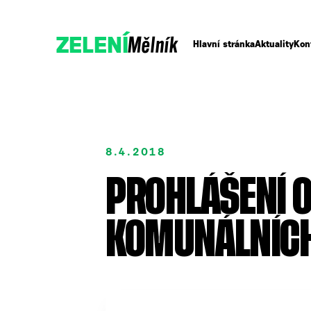
Mělník
ZELENÍ
Hlavní stránka
Aktuality
Kon
8.4.2018
PROHLÁŠENÍ O
Podpořte nás
Přidejte se
KOMUNÁLNÍCH