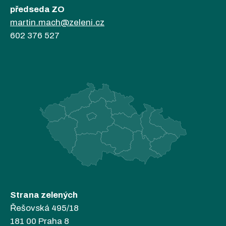
předseda ZO
martin.mach@zeleni.cz
602 376 527
Strana zelených
Řešovská 495/18
181 00 Praha 8