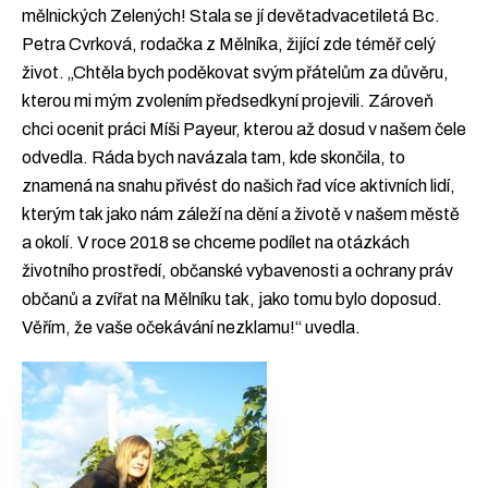
mělnických Zelených! Stala se jí devětadvacetiletá Bc.
Petra Cvrková, rodačka z Mělníka, žijící zde téměř celý
život. „Chtěla bych poděkovat svým přátelům za důvěru,
kterou mi mým zvolením předsedkyní projevili. Zároveň
chci ocenit práci Míši Payeur, kterou až dosud v našem čele
odvedla. Ráda bych navázala tam, kde skončila, to
znamená na snahu přivést do našich řad více aktivních lidí,
kterým tak jako nám záleží na dění a životě v našem městě
a okolí. V roce 2018 se chceme podílet na otázkách
životního prostředí, občanské vybavenosti a ochrany práv
občanů a zvířat na Mělníku tak, jako tomu bylo doposud.
Věřím, že vaše očekávání nezklamu!“ uvedla.