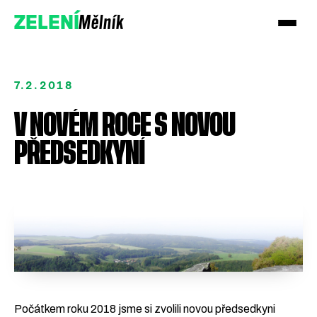
Mělník
ZELENÍ
7.2.2018
V NOVÉM ROCE S NOVOU
PŘEDSEDKYNÍ
Podpořte nás
Přidejte se
Počátkem roku 2018 jsme si zvolili novou předsedkyni